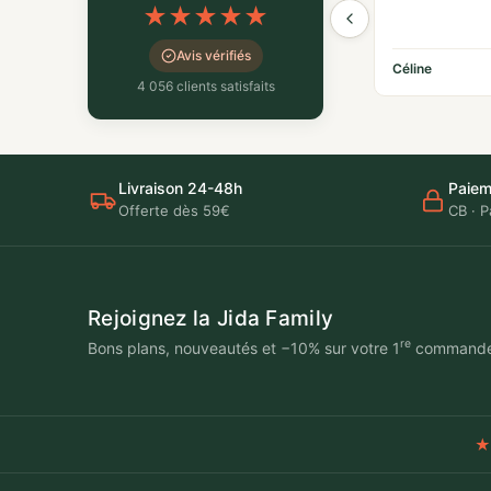
★
★
★
★
★
Avis vérifiés
Céline
4 056 clients satisfaits
Livraison 24-48h
Paiem
Offerte dès 59€
CB · P
Rejoignez la Jida Family
re
Bons plans, nouveautés et −10% sur votre 1
command
★