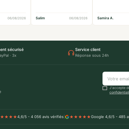
Salim
Samira A.
06/08/2026
06/08/2026
ent sécurisé
Service client
ayPal · 3x
Réponse sous 24h
Votre
email
J'accepte de
e
confidential
★
★
★
★
★
★
★
★
★
4,6/5 - 4 056 avis vérifiés
|
Google 4,6/5 - 485 a