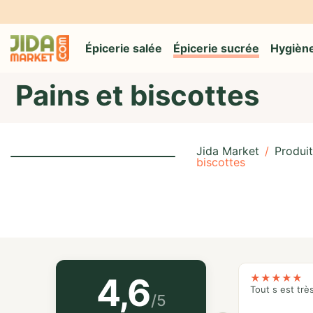
Épicerie salée
Épicerie sucrée
Hygiène
Pains et biscottes
Jida Market
/
Produit
biscottes
4,6
★
★
★
★
★
Tout s est trè
/5