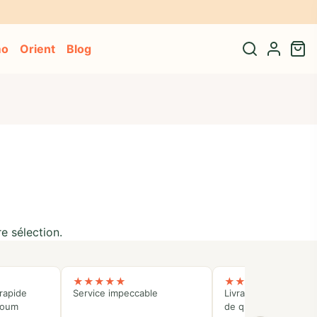
e adresse* 🎁
mo
Orient
Blog
e sélection.
★
★
★
★
★
★
★
★
★
★
rapide
Service impeccable
Livraison rapide et p
koum
de qualité