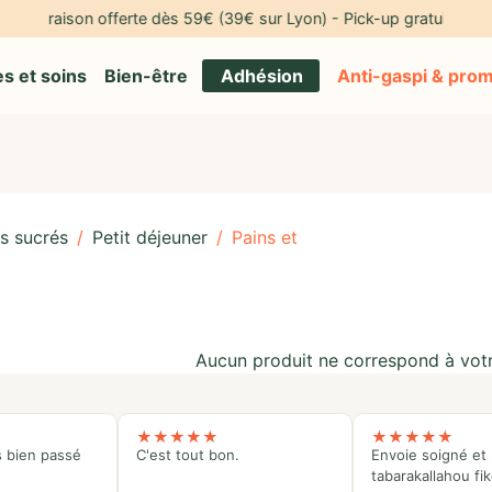
🎁 Livraison offerte dès 59€ (39€ sur Lyon) - Pick-up gratuit à notr
s et soins
Bien-être
Adhésion
Anti-gaspi & pro
s sucrés
/
Petit déjeuner
/
Pains et
Aucun produit ne correspond à votr
★
★
★
★
★
★
★
★
★
★
s bien passé
C'est tout bon.
Envoie soigné et 
tabarakallahou fi