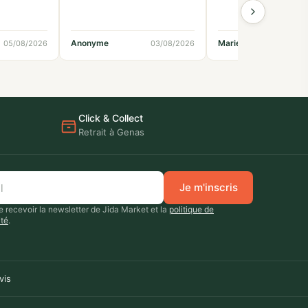
Anonyme
Marielle
05/08/2026
03/08/2026
02
Click & Collect
Retrait à Genas
Je m'inscris
 recevoir la newsletter de Jida Market et la
politique de
ité
.
vis