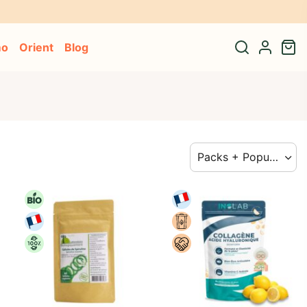
tre adresse* 🎁
mo
Orient
Blog