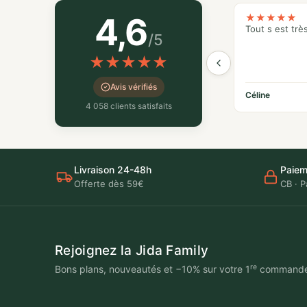
4,6
★
★
★
★
★
Tout s est trè
/5
★
★
★
★
★
Avis vérifiés
Céline
4 058 clients satisfaits
Livraison 24-48h
Paiem
Offerte dès 59€
CB · P
Rejoignez la Jida Family
re
Bons plans, nouveautés et −10% sur votre 1
command