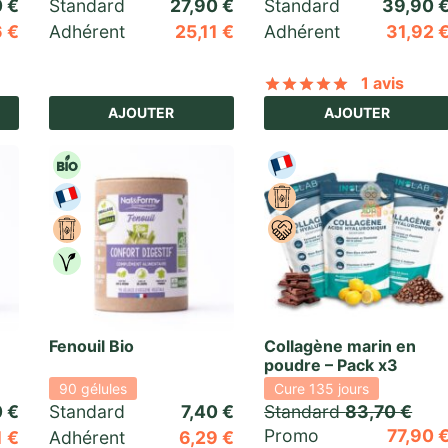
0
€
Standard 
27,90
€
Standard 
39,90
6
€
Adhérent
25,11
€
Adhérent
31,92
1 avis
5 basé sur
1
notation client
Noté
sur 5 
AJOUTER
AJOUTER
Fenouil Bio
Collagène marin en
poudre – Pack x3
90 gélules
Cure 135 jours
0
€
Standard 
7,40
€
Standard 
83,70
€
Promo 
77,90
1
€
Adhérent
6,29
€