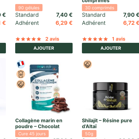
comprimés
90 gélules
30 comprimés
0
€
Standard 
7,40
€
Standard 
7,90
1
€
Adhérent
6,29
€
Adhérent
6,72
2 avis
1 avis
5 basé sur
1
notation client
Noté
sur 5 basé sur
2
notations client
Noté
sur 5 
AJOUTER
AJOUTER
Collagène marin en
Shilajit – Résine pure
poudre – Chocolat
d’Altaï
Cure 45 jours
50g