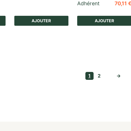
Adhérent
70,11
AJOUTER
AJOUTER
1
2
→