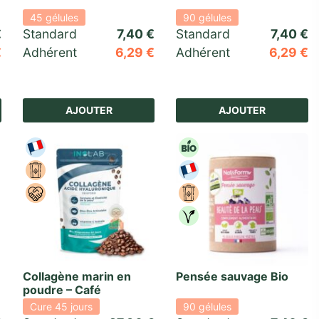
45 gélules
90 gélules
€
Standard 
7,40
€
Standard 
7,40
€
€
Adhérent
6,29
€
Adhérent
6,29
€
basé sur
1
notation client
AJOUTER
AJOUTER
Collagène marin en
Pensée sauvage Bio
poudre – Café
Cure 45 jours
90 gélules