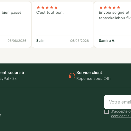
★
★
★
★
★
★
★
★
★
★
s bien passé
C'est tout bon.
Envoie soigné et 
tabarakallahou fi
Salim
Samira A.
06/08/2026
06/08/2026
ent sécurisé
Service client
ayPal · 3x
Réponse sous 24h
Votre
email
J'accepte de
e
confidential