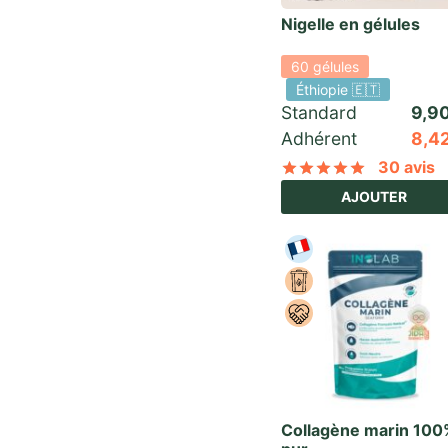
Nigelle en gélules
60 gélules
Éthiopie 🇪🇹
Standard 
9,9
Adhérent
8,4
30 avis
Noté
sur 
AJOUTER
Collagène marin 10