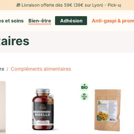
🎁 Livraison offerte dès 59€ (39€ sur Lyon) - Pick-up gratuit à no
s et soins
Bien-être
Adhésion
Anti-gaspi & pro
aires
re
/
Compléments alimentaires