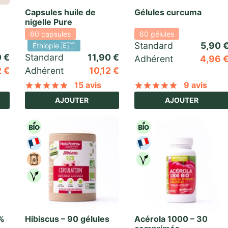
Capsules huile de
Gélules curcuma
nigelle Pure
60 capsules
60 gélules
Standard 
5,90
Éthiopie 🇪🇹
0
€
Standard 
11,90
€
Adhérent
4,96
2
€
Adhérent
10,12
€
15 avis
9 avis
5 basé sur
30
notations client
Noté
sur 5 basé sur
15
notations client
Noté
sur 5 
AJOUTER
AJOUTER
0%
Hibiscus – 90 gélules
Acérola 1000 – 30