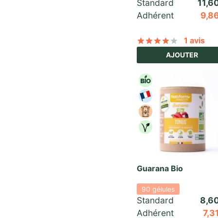
Standard 
11,6
Adhérent
9,8
1 avis
Noté
sur 
AJOUTER
Guarana Bio
90 gélules
Standard 
8,6
Adhérent
7,3