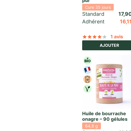
pur
Cure 35 jours
Standard 
17,9
Adhérent
16,1
1 avis
Noté
sur 
AJOUTER
Huile de bourrache
onagre – 90 gélules
64,8 g