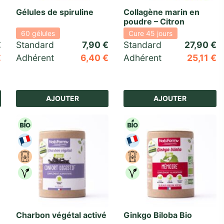
Gélules de spiruline
Collagène marin en
poudre – Citron
60 gélules
Cure 45 jours
€
Standard 
7,90
€
Standard 
27,90
€
€
Adhérent
6,40
€
Adhérent
25,11
€
basé sur
9
notations client
AJOUTER
AJOUTER
Charbon végétal activé
Ginkgo Biloba Bio