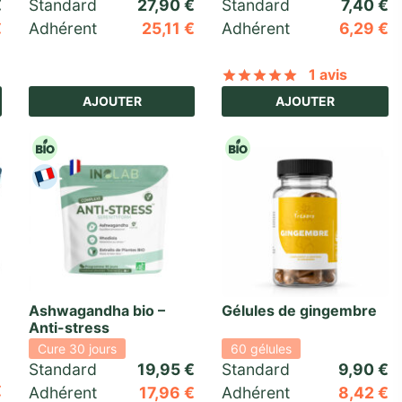
€
Standard 
27,90
€
Standard 
7,40
€
€
Adhérent
25,11
€
Adhérent
6,29
€
1 avis
basé sur
1
notation client
Noté
sur 5 ba
AJOUTER
AJOUTER
Ashwagandha bio –
Gélules de gingembre
Anti-stress
Cure 30 jours
60 gélules
Standard 
19,95
€
Standard 
9,90
€
€
Adhérent
17,96
€
Adhérent
8,42
€