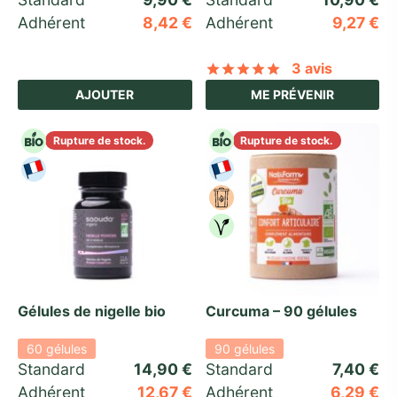
Adhérent
8,42
€
Adhérent
9,27
€
3 avis
Noté
sur 5 basé
AJOUTER
ME PRÉVENIR
Rupture de stock.
Rupture de stock.
Gélules de nigelle bio
Curcuma – 90 gélules
60 gélules
90 gélules
Standard 
14,90
€
Standard 
7,40
€
Adhérent
12,67
€
Adhérent
6,29
€