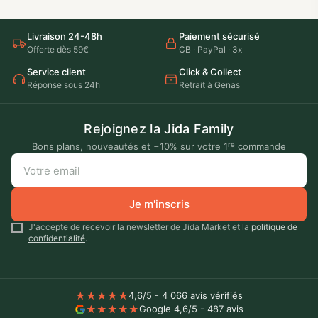
Livraison 24-48h
Paiement sécurisé
Offerte dès 59€
CB · PayPal · 3x
Service client
Click & Collect
Réponse sous 24h
Retrait à Genas
Rejoignez la Jida Family
re
Bons plans, nouveautés et −10% sur votre 1
commande
Votre
email
Je m'inscris
J'accepte de recevoir la newsletter de Jida Market et la
politique de
confidentialité
.
★
★
★
★
★
4,6/5 - 4 066 avis vérifiés
★
★
★
★
★
Google 4,6/5 - 487 avis