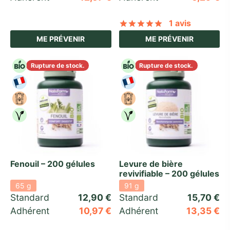
1 avis
Noté
sur 5 basé
ME PRÉVENIR
ME PRÉVENIR
Rupture de stock.
Rupture de stock.
Fenouil – 200 gélules
Levure de bière
revivifiable – 200 gélules
65 g
91 g
Standard 
12,90
€
Standard 
15,70
€
Adhérent
10,97
€
Adhérent
13,35
€