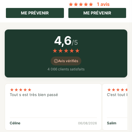
1 avis
Noté
sur 5 basé
ME PRÉVENIR
ME PRÉVENIR
4,6
/5
★
★
★
★
★
Avis vérifiés
4 066 clients satisfaits
★
★
★
★
★
★
★
★
★
★
Tout s est très bien passé
C'est tout bo
Céline
Salim
06/08/2026