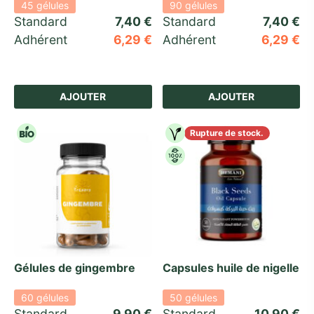
45 gélules
90 gélules
Standard 
7,40
€
Standard 
7,40
€
Adhérent
6,29
€
Adhérent
6,29
€
AJOUTER
AJOUTER
Rupture de stock.
Gélules de gingembre
Capsules huile de nigelle
60 gélules
50 gélules
Standard 
9,90
€
Standard 
10,90
€