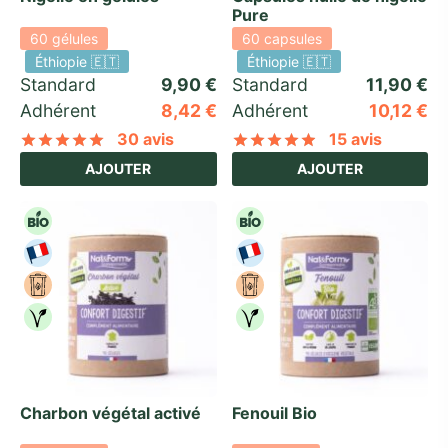
Pure
60 gélules
60 capsules
Éthiopie 🇪🇹
Éthiopie 🇪🇹
Standard 
9,90
€
Standard 
11,90
€
Adhérent
8,42
€
Adhérent
10,12
€
30 avis
15 avis
Noté
sur 5 basé sur
30
notations client
Noté
sur 5 basé
AJOUTER
AJOUTER
Charbon végétal activé
Fenouil Bio