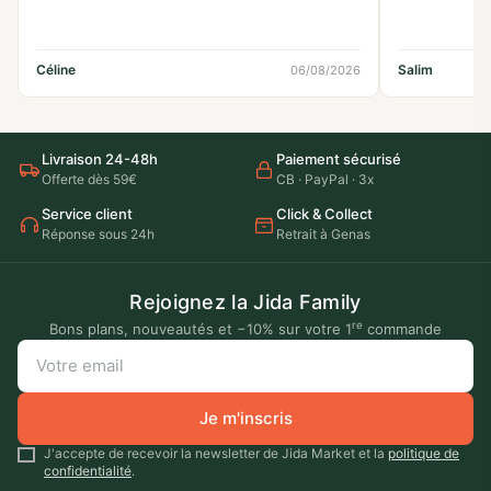
Céline
Salim
06/08/2026
Livraison 24-48h
Paiement sécurisé
Offerte dès 59€
CB · PayPal · 3x
Service client
Click & Collect
Réponse sous 24h
Retrait à Genas
Rejoignez la Jida Family
re
Bons plans, nouveautés et −10% sur votre 1
commande
Votre
email
Je m'inscris
J'accepte de recevoir la newsletter de Jida Market et la
politique de
confidentialité
.