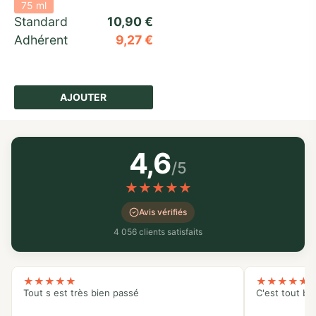
75 ml
Standard 
10,90
€
Adhérent
9,27
€
AJOUTER
4,6
/5
★
★
★
★
★
Avis vérifiés
4 056 clients satisfaits
★
★
★
★
★
★
★
★
★
★
Tout s est très bien passé
C'est tout bo