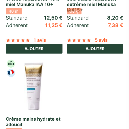
miel Manuka IAA 10+
extrême miel Manuka
IAA15+
40 ml
50 g
Standard 
12,50
€
Standard 
8,20
€
Adhérent
11,25
€
Adhérent
7,38
€
1 avis
5 avis
Noté
sur 5 basé sur
1
notation client
Noté
sur 5 basé
AJOUTER
AJOUTER
Crème mains hydrate et
adoucit