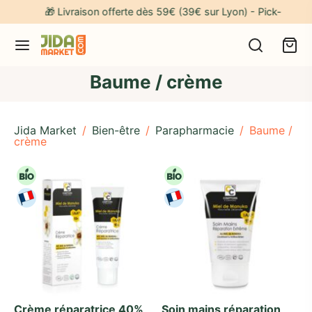
🎁 Livraison offerte dès 59€ (39€ sur Lyon) - Pick-up gratu
Baume / crème
Jida Market
/
Bien-être
/
Parapharmacie
/
Baume /
crème
Crème réparatrice 40%
Soin mains réparation