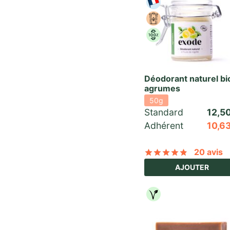
Déodorant naturel bi
agrumes
50g
Standard 
12,5
Adhérent
10,6
20 avis
Noté
sur 
AJOUTER