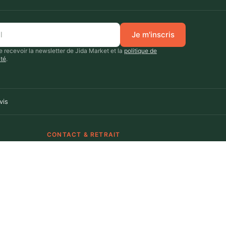
le ?
Je m'inscris
on l'objectif recherché.
ice ou en infusion.
 recevoir la newsletter de Jida Market et la
politique de
ité
.
irectement sur la peau
t idéales pour une
u quotidien.
vis
premium
roduits à base de nigelle pure,
CONTACT & RETRAIT
les proviennent directement
5 rue de l'Avenir
roirs les plus
69740 Genas
nigelle.
aide@jidamarket.com
Lun–Ven · 10h–17h