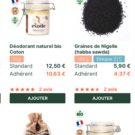
Déodorant naturel bio
Graines de Nigelle
Coton
(habba sawda)
50g
100 g
Éthiopie 🇪🇹
€
Standard 
12,50
€
Standard 
5,90
€
€
Adhérent
10,63
€
Adhérent
4,37
€
2 avis
2 avis
basé sur
3
notations client
Noté
sur 5 basé sur
2
notations client
Noté
sur 5 ba
AJOUTER
AJOUTER