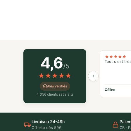
4,6
★
★
★
★
★
Tout s est trè
/5
★
★
★
★
★
Avis vérifiés
Céline
4 056 clients satisfaits
Livraison 24-48h
Paiem
Offerte dès 59€
CB · P