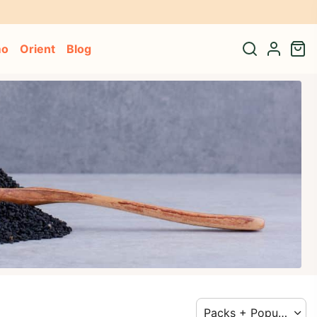
se* 🎁
mo
Orient
Blog