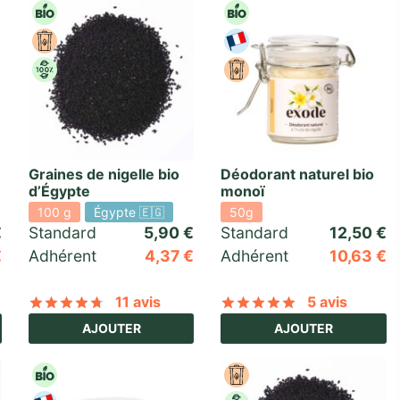
Graines de nigelle bio
Déodorant naturel bio
d’Égypte
monoï
100 g
Égypte 🇪🇬
50g
€
Standard 
5,90
€
Standard 
12,50
€
€
Adhérent
4,37
€
Adhérent
10,63
€
11 avis
5 avis
basé sur
13
notations client
Noté
sur 5 basé sur
11
notations client
Noté
sur 5 ba
AJOUTER
AJOUTER