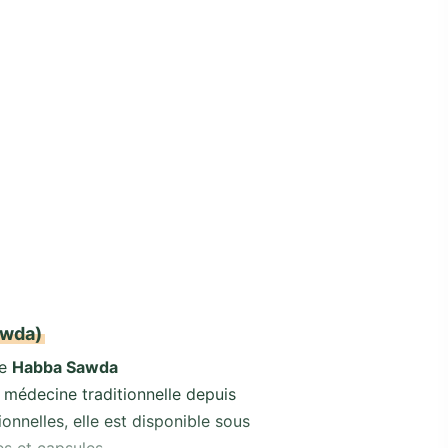
awda)
ée
Habba Sawda
en médecine traditionnelle depuis
nnelles, elle est disponible sous
es et capsules.