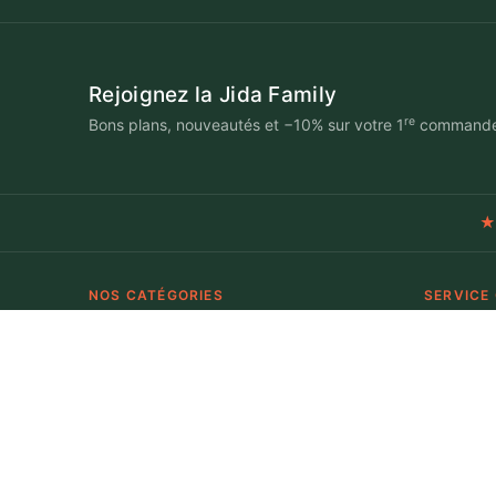
Rejoignez la Jida Family
re
Bons plans, nouveautés et −10% sur votre 1
command
★
NOS CATÉGORIES
SERVICE
Épicerie salée
Ma comm
Miels & dattes
Livraison 
Cosmétique naturelle
L'adhésio
Bien-être & soins
FAQ
Toutes les catégories →
Nous cont