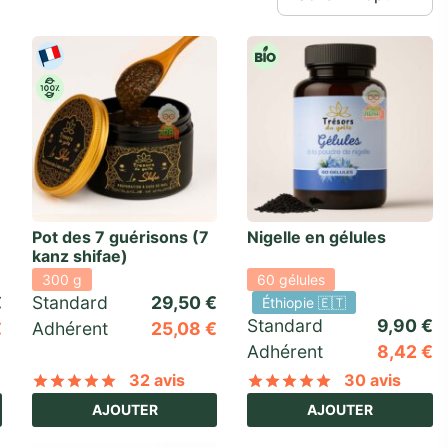
Pot des 7 guérisons (7
Nigelle en gélules
kanz shifae)
300 g
60 gélules
€
Standard 
29,50
€
Éthiopie 🇪🇹
Standard 
9,90
€
€
Adhérent
25,08
€
Adhérent
8,42
€
32 avis
30 avis
basé sur
78
notations client
Noté
sur 5 basé sur
32
notations client
Noté
sur 5 ba
AJOUTER
AJOUTER