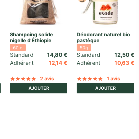
Shampoing solide
Déodorant naturel bio
nigelle d’Éthiopie
pastèque
60 g
50g
€
Standard 
14,80
€
Standard 
12,50
€
€
Adhérent
12,14
€
Adhérent
10,63
€
2 avis
1 avis
basé sur
3
notations client
Noté
sur 5 basé sur
2
notations client
Noté
sur 5 ba
AJOUTER
AJOUTER