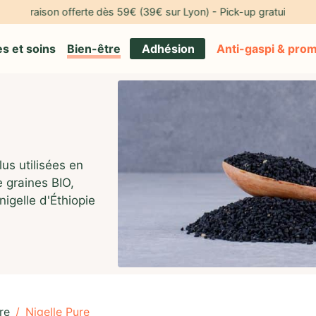
ison offerte dès 59€ (39€ sur Lyon) - Pick-up gratuit à notre adres
s et soins
Bien-être
Adhésion
Anti-gaspi & pro
us utilisées en
e graines BIO,
igelle d'Éthiopie
re
/
Nigelle Pure