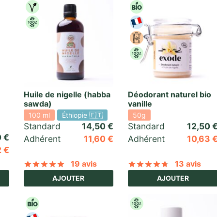
Huile de nigelle (habba
Déodorant naturel bio
sawda)
vanille
100 ml
Éthiopie 🇪🇹
50g
Standard 
14,50
€
Standard 
12,50
0
€
Adhérent
11,60
€
Adhérent
10,63
2
€
19 avis
13 avis
5 basé sur
15
notations client
Noté
sur 5 basé sur
19
notations client
Noté
sur 5 
AJOUTER
AJOUTER