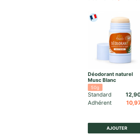
Déodorant naturel
Musc Blanc
50g
Standard 
12,9
Adhérent
10,9
AJOUTER