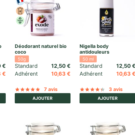
o
Déodorant naturel bio
Nigella body
coco
antidouleurs
50g
50 ml
0
€
Standard 
12,50
€
Standard 
12,50
3
€
Adhérent
10,63
€
Adhérent
10,63
7 avis
3 avis
5 basé sur
20
notations client
Noté
sur 5 basé sur
7
notations client
Noté
sur 5 
AJOUTER
AJOUTER