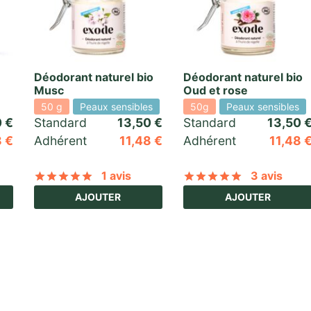
Déodorant naturel bio
Déodorant naturel bio
Musc
Oud et rose
50 g
Peaux sensibles
50g
Peaux sensibles
0
€
Standard 
13,50
€
Standard 
13,50
8
€
Adhérent
11,48
€
Adhérent
11,48
1 avis
3 avis
5 basé sur
6
notations client
Noté
sur 5 basé sur
1
notation client
Noté
sur 5 
AJOUTER
AJOUTER