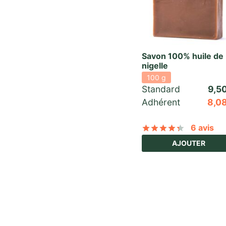
Savon 100% huile de
nigelle
100 g
Standard 
9,5
Adhérent
8,0
6 avis
Noté
sur 
AJOUTER