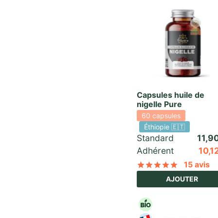
Capsules huile de
nigelle Pure
60 capsules
Éthiopie 🇪🇹
Standard 
11,9
Adhérent
10,1
15 avis
Noté
sur 
AJOUTER