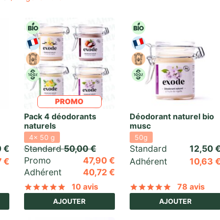
PROMO
Pack 4 déodorants
Déodorant naturel bio
naturels
musc
4x 50 g
50g
0
€
Standard 
50,00
€
Standard 
12,50
Promo 
47,90
€
7
€
Adhérent
10,63
Adhérent
40,72
€
10 avis
78 avis
Noté
sur 5 basé sur
10
notations client
Noté
sur 5 
AJOUTER
AJOUTER