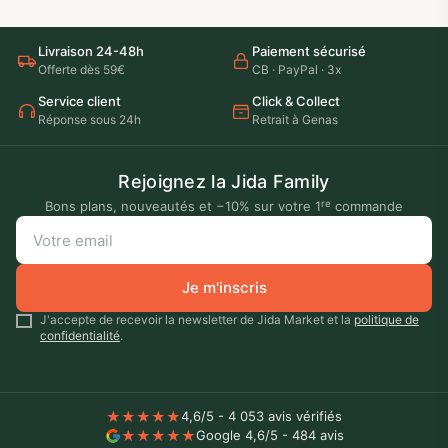
Livraison 24-48h
Paiement sécurisé
Offerte dès 59€
CB · PayPal · 3x
Service client
Click & Collect
Réponse sous 24h
Retrait à Genas
Rejoignez la Jida Family
re
Bons plans, nouveautés et −10% sur votre 1
commande
Votre
email
Je m'inscris
J'accepte de recevoir la newsletter de Jida Market et la
politique de
confidentialité
.
★
★
★
★
★
4,6/5 - 4 053 avis vérifiés
★
★
★
★
★
Google 4,6/5 - 484 avis