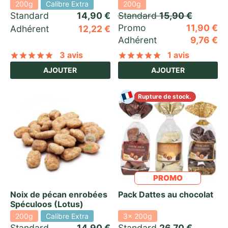
200g
Calibre Extra
200g
Standard 
14,90
€
Standard 
15,90
€
Promo 
11,90
€
Adhérent
12,22
€
Adhérent
9,76
€
3 avis
1 avis
Noté
sur 5 basé sur
3
notations client
Noté
sur 5 basé
AJOUTER
AJOUTER
Rupture de stock.
PROMO
Noix de pécan enrobées
Pack Dattes au chocolat
Spéculoos (Lotus)
200g
Calibre Extra
3x 200g
Standard 
14,90
€
Standard 
26,70
€