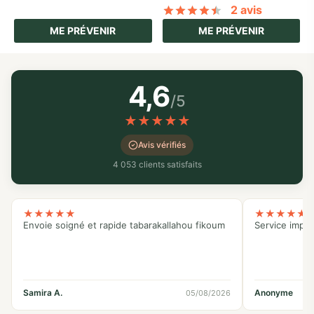
2 avis
Noté
sur 5 basé
ME PRÉVENIR
ME PRÉVENIR
4,6
/5
★
★
★
★
★
Avis vérifiés
4 053 clients satisfaits
★
★
★
★
★
★
★
★
★
★
Envoie soigné et rapide tabarakallahou fikoum
Service impe
Samira A.
Anonyme
05/08/2026