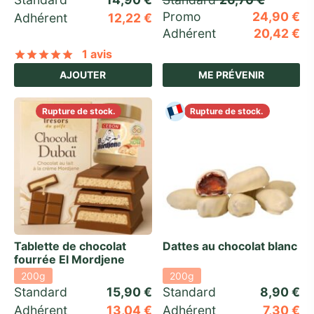
Promo 
24,90
€
Adhérent
12,22
€
Adhérent
20,42
€
1 avis
Noté
sur 5 basé sur
1
notation client
AJOUTER
ME PRÉVENIR
Rupture de stock.
Rupture de stock.
Tablette de chocolat
Dattes au chocolat blanc
fourrée El Mordjene
200g
200g
Standard 
15,90
€
Standard 
8,90
€
Adhérent
13,04
€
Adhérent
7,30
€