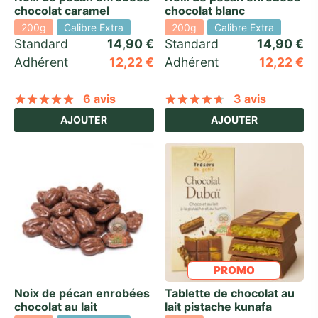
chocolat caramel
chocolat blanc
200g
Calibre Extra
200g
Calibre Extra
Standard 
14,90
€
Standard 
14,90
€
Adhérent
12,22
€
Adhérent
12,22
€
6 avis
3 avis
Noté
sur 5 basé sur
6
notations client
Noté
sur 5 basé
AJOUTER
AJOUTER
PROMO
Noix de pécan enrobées
Tablette de chocolat au
chocolat au lait
lait pistache kunafa