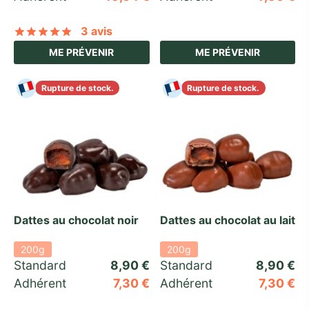
3 avis
Noté
sur 5 basé sur
3
notations client
ME PRÉVENIR
ME PRÉVENIR
Rupture de stock.
Rupture de stock.
Dattes au chocolat noir
Dattes au chocolat au lait
200g
200g
Standard 
8,90
€
Standard 
8,90
€
Adhérent
7,30
€
Adhérent
7,30
€