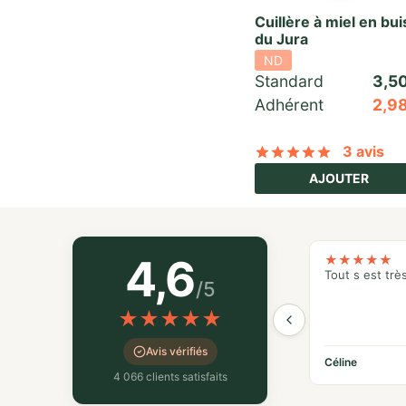
Cuillère à miel en bui
du Jura
ND
Standard 
3,5
Adhérent
2,9
3 avis
Noté
sur 
AJOUTER
4,6
★
★
★
★
★
Tout s est trè
/5
★
★
★
★
★
Avis vérifiés
Céline
4 066 clients satisfaits