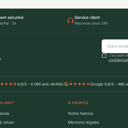
ent sécurisé
Service client
ayPal · 3x
Réponse sous 24h
Votre
email
J'accepte de
e
confidential
★
★
★
★
★
★
★
★
★
4,6/5 - 4 066 avis vérifiés
|
Google 4,6/5 - 486 a
 CLIENT
À PROPOS
ande
Notre histoire
& retour
Mentions légales