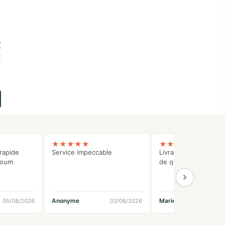
€
€
★
★
★
★
★
★
★
★
★
★
rapide
Service impeccable
Livraison rapide et p
koum
de qualité
Anonyme
Marielle
05/08/2026
03/08/2026
02