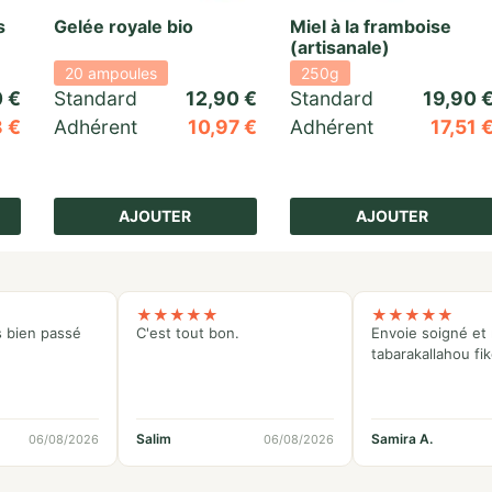
s
Gelée royale bio
Miel à la framboise
(artisanale)
20 ampoules
250g
0
€
Standard 
12,90
€
Standard 
19,90
8
€
Adhérent
10,97
€
Adhérent
17,51
5 basé sur
3
notations client
AJOUTER
AJOUTER
★
★
★
★
★
★
★
★
★
★
s bien passé
C'est tout bon.
Envoie soigné et 
tabarakallahou fi
Salim
Samira A.
06/08/2026
06/08/2026