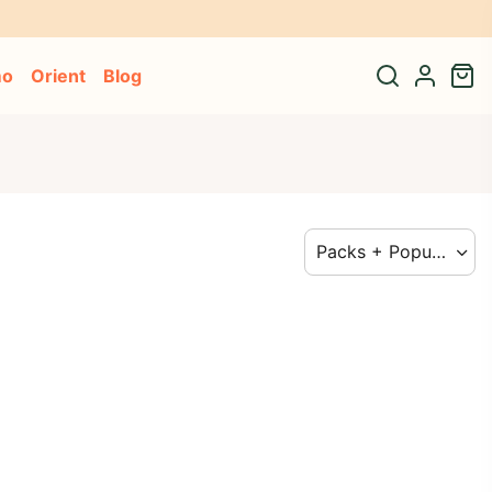
it à notre adresse* 🎁
mo
Orient
Blog