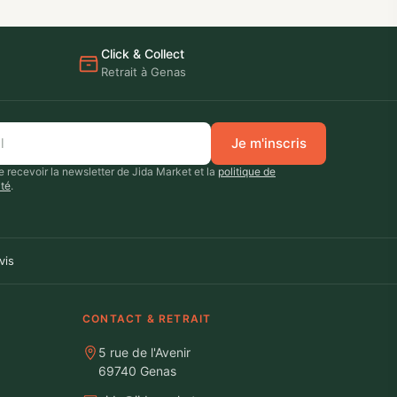
Click & Collect
Retrait à Genas
Je m'inscris
 recevoir la newsletter de Jida Market et la
politique de
ité
.
vis
CONTACT & RETRAIT
5 rue de l'Avenir
69740 Genas