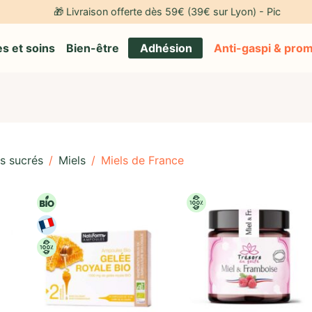
🎁 Livraison offerte dès 59€ (39€ sur Lyon) - Pick-up gratu
s et soins
Bien-être
Adhésion
Anti-gaspi & pro
s sucrés
/
Miels
/
Miels de France