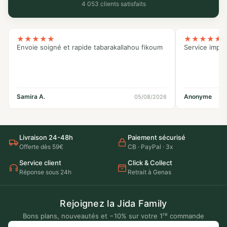
4 053 clients satisfaits
★
★
★
★
★
★
★
★
★
★
Envoie soigné et rapide tabarakallahou fikoum
Service impe
Samira A.
Anonyme
05/08/2026
Livraison 24-48h
Paiement sécurisé
Offerte dès 59€
CB · PayPal · 3x
Service client
Click & Collect
Réponse sous 24h
Retrait à Genas
Rejoignez la Jida Family
re
Bons plans, nouveautés et −10% sur votre 1
commande