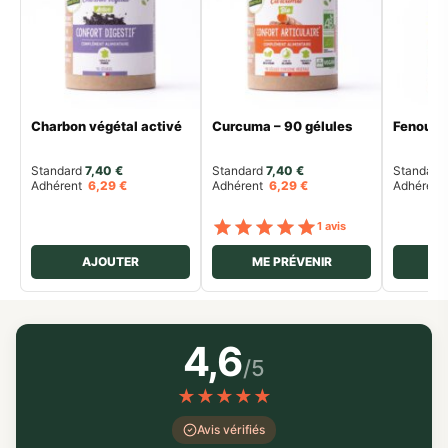
Charbon végétal activé
Curcuma – 90 gélules
Fenouil 
Standard 
7,40
€
Standard 
7,40
€
Standard 
Adhérent
6,29
€
Adhérent
6,29
€
Adhéren
Note
sur 5
1 avis
AJOUTER
ME PRÉVENIR
ME
4,6
/5
★
★
★
★
★
Avis vérifiés