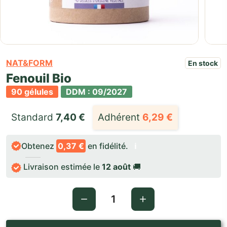
NAT&FORM
En stock
Fenouil Bio
90 gélules
DDM : 09/2027
Standard 
7,40
€
Adhérent
6,29
€
Obtenez
0,37 €
en fidélité.
ℹ️
Livraison estimée le
12 août
🚚