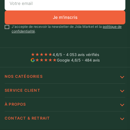
Je m'inscris
J'accepte de recevoir la newsletter de Jida Market et la
politique de
confidentialité
.
★
★
★
★
★
4,6/5 - 4 053 avis vérifiés
★
★
★
★
★
Google 4,6/5 - 484 avis
NOS CATÉGORIES
SERVICE CLIENT
À PROPOS
CONTACT & RETRAIT