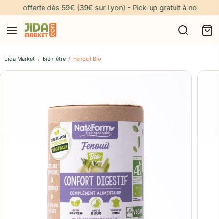
ison offerte dès 59€ (39€ sur Lyon) - Pick-up gratuit à notre adress
Jida Market
/
Bien-être
/
Fenouil Bio