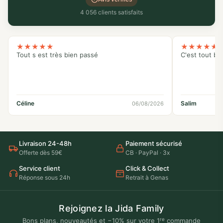
4 056 clients satisfaits
★
★
★
★
★
★
★
★
★
★
Tout s est très bien passé
C'est tout bo
Céline
Salim
06/08/2026
Livraison 24-48h
Paiement sécurisé
Offerte dès 59€
CB · PayPal · 3x
Service client
Click & Collect
Réponse sous 24h
Retrait à Genas
Rejoignez la Jida Family
re
Bons plans, nouveautés et −10% sur votre 1
commande