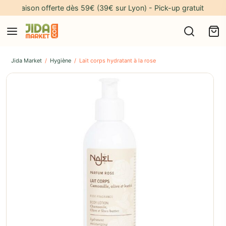
ivraison offerte dès 59€ (39€ sur Lyon) - Pick-up gratuit à notre a
Jida Market
/
Hygiène
/
Lait corps hydratant à la rose