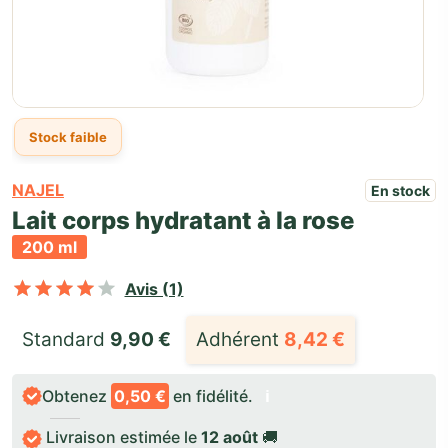
Stock faible
NAJEL
En stock
Lait corps hydratant à la rose
200 ml
Noté
sur 5 basé sur
1
notation clie
Avis (1)
Standard 
9,90
€
Adhérent
8,42
€
Obtenez
0,50 €
en fidélité.
ℹ️
Livraison estimée le
12 août
🚚