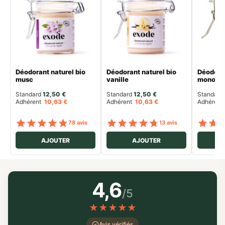
Déodorant naturel bio
Déodorant naturel bio
Déodoran
musc
vanille
monoï
Standard 
12,50
€
Standard 
12,50
€
Standard 
Adhérent
10,63
€
Adhérent
10,63
€
Adhéren
Note
sur 5
Note
sur 5
78 avis
13 avis
AJOUTER
AJOUTER
4,6
/5
★
★
★
★
★
Avis vérifiés