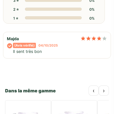
3 ⭐️
0%
2 ⭐️
0%
1 ⭐️
0%
No
Majda
(Avis vérifié)
04/10/2025
Il sent très bon
‹
›
Dans la même gamme