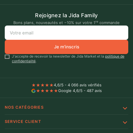
Rejoignez la Jida Family
re
Bons plans, nouveautés et −10% sur votre 1
commande
Je m'inscris
J'accepte de recevoir la newsletter de Jida Market et la
politique de
confidentialité
.
★
★
★
★
★
4,6/5 - 4 066 avis vérifiés
★
★
★
★
★
Google 4,6/5 - 487 avis
NOS CATÉGORIES
SERVICE CLIENT