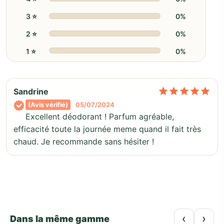
3 ⭐️
0%
2 ⭐️
0%
1 ⭐️
0%
No
Sandrine
(Avis vérifié)
05/07/2024
Excellent déodorant ! Parfum agréable,
efficacité toute la journée meme quand il fait très
chaud. Je recommande sans hésiter !
‹
›
Dans la même gamme