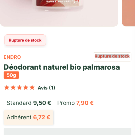
Rupture de stock
Rupture de stock
ENDRO
Déodorant naturel bio palmarosa
50g
Noté
sur 5 basé sur
1
notation clie
Avis (1)
Standard 
9,50
€
Promo 
7,90
€
Adhérent
6,72
€