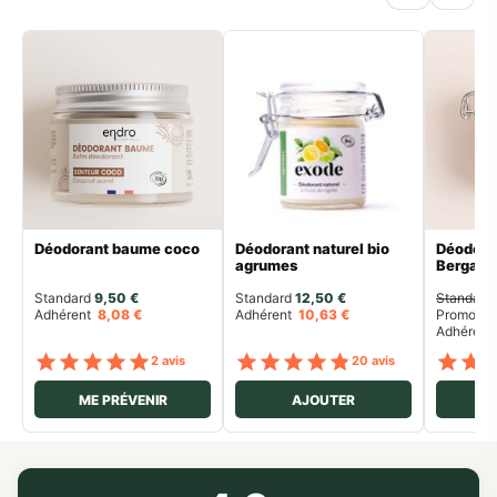
Déodorant baume coco
Déodorant naturel bio
Déodoran
agrumes
Bergam
Standard 
9,50
€
Standard 
12,50
€
Standard 
Adhérent
8,08
€
Adhérent
10,63
€
Promo 
7,
Adhéren
Note
sur 5
Note
sur 5
2 avis
20 avis
ME PRÉVENIR
AJOUTER
ME