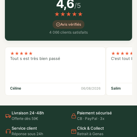
4,6
/5
★
★
★
★
★
Avis vérifiés
4 066 clients satisfaits
★
★
★
★
★
★
★
★
★
★
Tout s est très bien passé
C'est tout bo
Céline
Salim
06/08/2026
Livraison 24-48h
Paiement sécurisé
Offerte dès 59€
CB · PayPal · 3x
Service client
Click & Collect
Réponse sous 24h
Retrait à Genas