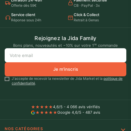
Livraison 24-48h
Paiement sécurisé
Offerte dès 59€
CB · PayPal · 3x
Service client
Click & Collect
Réponse sous 24h
Retrait à Genas
Rejoignez la Jida Family
re
Bons plans, nouveautés et −10% sur votre 1
commande
Je m'inscris
J'accepte de recevoir la newsletter de Jida Market et la
politique de
confidentialité
.
★
★
★
★
★
4,6/5 - 4 066 avis vérifiés
★
★
★
★
★
Google 4,6/5 - 487 avis
NOS CATÉGORIES