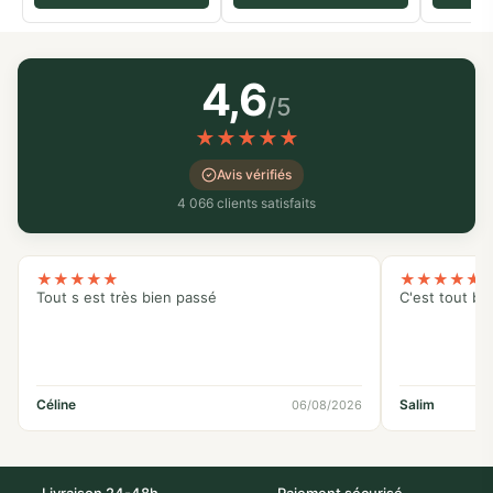
4,6
/5
★
★
★
★
★
Avis vérifiés
4 066 clients satisfaits
★
★
★
★
★
★
★
★
★
★
Tout s est très bien passé
C'est tout bo
Céline
Salim
06/08/2026