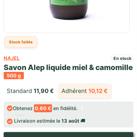
Stock faible
NAJEL
En stock
Savon Alep liquide miel & camomille
500 g
Standard 
11,90
€
Adhérent
10,12
€
Obtenez
0,60 €
en fidélité.
ℹ️
Livraison estimée le
13 août
🚚