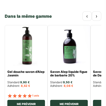
‹
›
Dans la même gamme
Gel douche savon d’Alep
Savon Alep liquide figue
Savon Al
Jasmin
de barbarie 20%
de Dam
Standard 
9,90
€
Standard 
9,50
€
Standard 
Adhérent
8,42
€
Adhérent
8,08
€
Adhéren
Note
sur 5
1 avis
ME PRÉVENIR
ME PRÉVENIR
ME