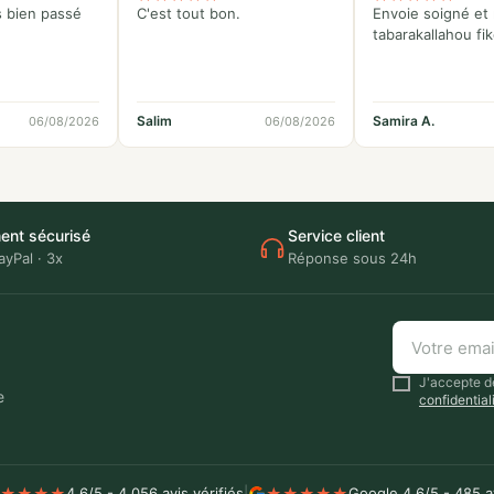
s bien passé
C'est tout bon.
Envoie soigné et 
tabarakallahou fi
Salim
Samira A.
06/08/2026
06/08/2026
ent sécurisé
Service client
ayPal · 3x
Réponse sous 24h
J'accepte de
e
confidential
★
★
★
★
★
★
★
★
★
4,6/5 - 4 056 avis vérifiés
|
Google 4,6/5 - 485 a