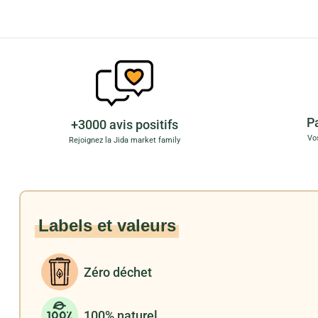
P
+3000 avis positifs
Vo
Rejoignez la Jida market family
Labels et valeurs
Zéro déchet
100% naturel