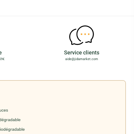
e
Service clients
59€
aide@jidamarket.com
ouces
odégradable
iodégradable