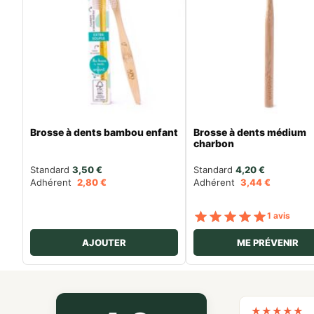
Brosse à dents bambou enfant
Brosse à dents médium
charbon
Standard 
3,50
€
Standard 
4,20
€
Adhérent
2,80
€
Adhérent
3,44
€
Note
s
1 avis
AJOUTER
ME PRÉVENIR
★
★
★
★
★