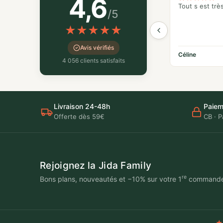
4,6
Tout s est trè
/5
★
★
★
★
★
Avis vérifiés
Céline
4 056 clients satisfaits
Livraison 24-48h
Paiem
Offerte dès 59€
CB · P
Rejoignez la Jida Family
re
Bons plans, nouveautés et −10% sur votre 1
command
★