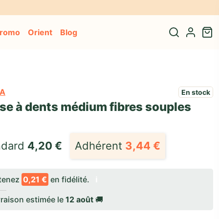
re adresse* 🎁
promo
Orient
Blog
A
En stock
se à dents médium fibres souples
dard 
4,20
€
Adhérent
3,44
€
tenez
0,21 €
en fidélité.
ℹ️
raison estimée le
12 août
🚚