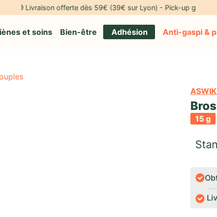
🎁 Livraison offerte dès 59€ (39€ sur Lyon) - Pick-up gratuit à not
iènes et soins
Bien-être
Adhésion
Anti-gaspi & 
ouples
ASWIK
Bros
15 g
Stan
Ob
Liv