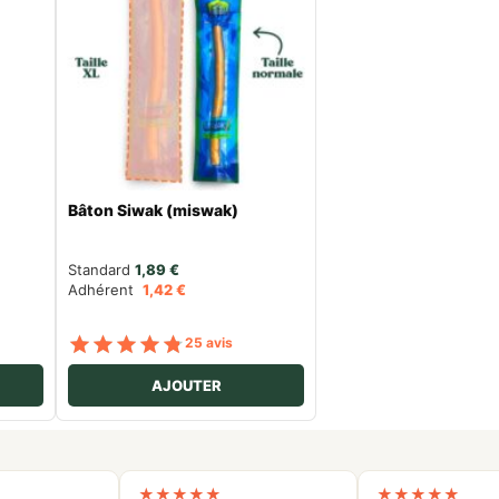
Bâton Siwak (miswak)
Standard 
1,89
€
Adhérent
1,42
€
ur 5
Note
sur 5
25 avis
AJOUTER
★
★
★
★
★
★
★
★
★
★