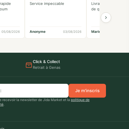
rapide
Service impeccable
Livraison rapide et p
koum
de qualité
Anonyme
Marielle
05/08/2026
03/08/2026
02
Click & Collect
Retrait à Genas
Je m'inscris
 recevoir la newsletter de Jida Market et la
politique de
ité
.
vis