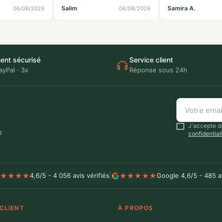
Salim
Samira A.
06/08/2026
06/08/2026
ent sécurisé
Service client
ayPal · 3x
Réponse sous 24h
J'accepte de
e
confidential
★
★
★
★
★
★
★
★
★
4,6/5 - 4 056 avis vérifiés
|
Google 4,6/5 - 485 a
 CLIENT
À PROPOS