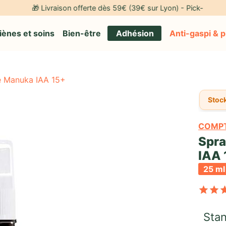
🎁 Livraison offerte dès 59€ (39€ sur Lyon) - Pick-up gratuit à 
iènes et soins
Bien-être
Adhésion
Anti-gaspi & 
e Manuka IAA 15+
Stock
COMPT
Spra
IAA 
25 ml
Stan