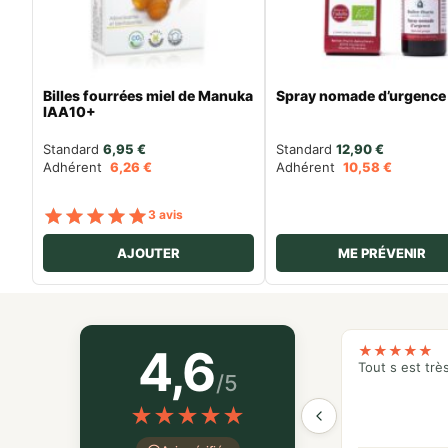
Billes fourrées miel de Manuka
Spray nomade d’urgence
IAA10+
Standard 
6,95
€
Standard 
12,90
€
Adhérent
6,26
€
Adhérent
10,58
€
Note
sur 5
3 avis
AJOUTER
ME PRÉVENIR
4,6
★
★
★
★
★
Tout s est trè
/5
★
★
★
★
★