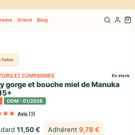
notre adresse* 🎁
promo
Orient
Blog
 faible
OIRS ET COMPAGNIES
En stock
y gorge et bouche miel de Manuka
15+
DDM : 01/2028
Noté
sur 5 basé sur
1
notation client
Avis (1)
dard 
11,50
€
Adhérent
9,78
€