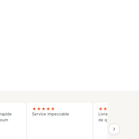
★
★
★
★
★
★
★
★
★
★
rapide
Service impeccable
Livraison rapide et p
koum
de qualité