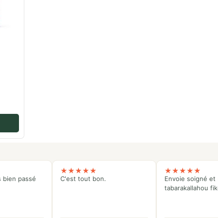
★
★
★
★
★
★
★
★
★
★
s bien passé
C'est tout bon.
Envoie soigné et 
tabarakallahou fi