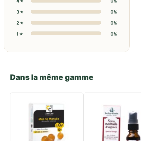
4 ⭐️
0%
3 ⭐️
0%
2 ⭐️
0%
1 ⭐️
0%
Dans la même gamme