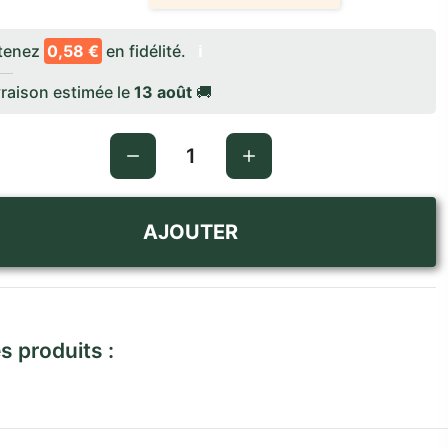
tenez
0,58 €
en fidélité.
ℹ️
raison estimée le
13 août
🚚
AJOUTER
s produits :