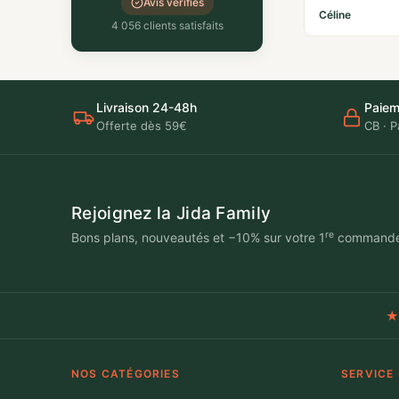
Avis vérifiés
Céline
4 056 clients satisfaits
Livraison 24-48h
Paiem
Offerte dès 59€
CB · P
Rejoignez la Jida Family
re
Bons plans, nouveautés et −10% sur votre 1
command
★
NOS CATÉGORIES
SERVICE