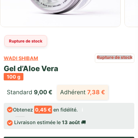
Rupture de stock
Rupture de stock
WADI SHIBAM
Gel d’Aloe Vera
100 g
Standard 
9,00
€
Adhérent
7,38
€
Obtenez
0,45 €
en fidélité.
ℹ️
Livraison estimée le
13 août
🚚