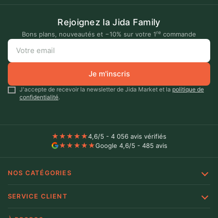
Rejoignez la Jida Family
re
Bons plans, nouveautés et −10% sur votre 1
commande
Je m'inscris
J'accepte de recevoir la newsletter de Jida Market et la
politique de
confidentialité
.
★
★
★
★
★
4,6/5 - 4 056 avis vérifiés
★
★
★
★
★
Google 4,6/5 - 485 avis
NOS CATÉGORIES
SERVICE CLIENT