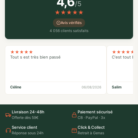
4,6
/5
★
★
★
★
★
Avis vérifiés
4 056 clients satisfaits
★
★
★
★
★
★
★
★
★
★
Tout s est très bien passé
C'est tout bo
Céline
Salim
06/08/2026
Livraison 24-48h
Paiement sécurisé
Offerte dès 59€
CB · PayPal · 3x
Service client
Click & Collect
Réponse sous 24h
Retrait à Genas