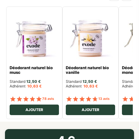
Déodorant naturel bio
Déodorant naturel bio
Déodoran
musc
vanille
monoï
Standard 
12,50
€
Standard 
12,50
€
Standard 
Adhérent
10,63
€
Adhérent
10,63
€
Adhéren
Note
sur 5
Note
sur 5
78 avis
13 avis
AJOUTER
AJOUTER