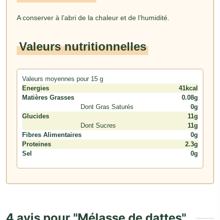
A conserver à l’abri de la chaleur et de l’humidité.
Valeurs nutritionnelles
Valeurs moyennes pour 15 g
Energies
41kcal
Matières Grasses
0.08g
Dont Gras Saturés
0g
Glucides
11g
Dont Sucres
11g
Fibres Alimentaires
0g
Proteines
2.3g
Sel
0g
4 avis pour
Mélasse de dattes