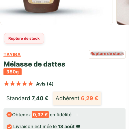
Rupture de stock
Rupture de stock
TAYIBA
Mélasse de dattes
380g
Noté
sur 5 basé sur
4
notations cli
Avis (4)
Standard 
7,40
€
Adhérent
6,29
€
Obtenez
0,37 €
en fidélité.
ℹ️
Livraison estimée le
13 août
🚚