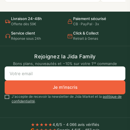
Livraison 24-48h
Paiement sécurisé
Offerte dès 59€
CB · PayPal · 3x
Service client
Click & Collect
Réponse sous 24h
Retrait à Genas
Rejoignez la Jida Family
re
Bons plans, nouveautés et −10% sur votre 1
commande
Je m'inscris
J'accepte de recevoir la newsletter de Jida Market et la
politique de
confidentialité
.
★
★
★
★
★
4,6/5 - 4 066 avis vérifiés