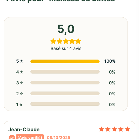
5,0
Basé sur 4 avis
5 ⭐️
100%
4 ⭐️
0%
3 ⭐️
0%
2 ⭐️
0%
1 ⭐️
0%
No
Jean-Claude
(Avis vérifié)
08/10/2025