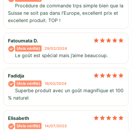
Procédure de commande trps simple bien que la
Suisse ne soit pas dans l’Europe, excellent prix et
excellent produit. TOP !
No
Fatoumata D.
(Avis vérifié)
29/02/2024
Le goût est spécial mais j’aime beaucoup.
No
Fadidja
(Avis vérifié)
16/02/2024
Superbe produit avec un goût magnifique et 100
% naturel
No
Elisabeth
(Avis vérifié)
14/07/2023