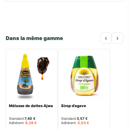
‹
›
Dans la même gamme
Mélasse de dattes Ajwa
Sirop d’agave
Standard 
7,40
€
Standard 
3,57
€
Adhérent
6,29
€
Adhérent
3,03
€