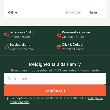
Céline
Salim
06/08/2026
Livraison 24-48h
Paiement sécurisé
Offerte dès 59€
CB · PayPal · 3x
Service client
Click & Collect
Réponse sous 24h
Retrait à Genas
Rejoignez la Jida Family
re
Bons plans, nouveautés et −10% sur votre 1
commande
Je m'inscris
J'accepte de recevoir la newsletter de Jida Market et la
politique de
confidentialité
.