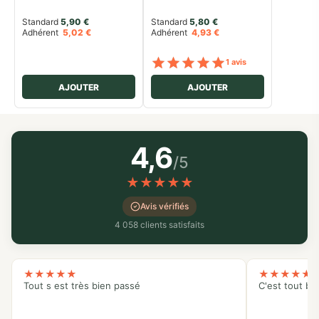
Standard 
5,90
€
Standard 
5,80
€
Adhérent
5,02
€
Adhérent
4,93
€
Note
sur 5
1 avis
AJOUTER
AJOUTER
4,6
/5
★
★
★
★
★
Avis vérifiés
4 058 clients satisfaits
★
★
★
★
★
★
★
★
★
★
Tout s est très bien passé
C'est tout bo