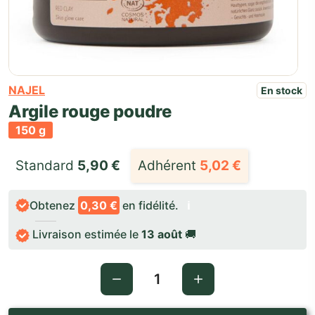
NAJEL
En stock
Argile rouge poudre
150 g
Standard 
5,90
€
Adhérent
5,02
€
Obtenez
0,30 €
en fidélité.
ℹ️
Livraison estimée le
13 août
🚚