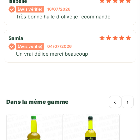
No
Isabelle
(Avis vérifié)
16/07/2026
Très bonne huile d olive je recommande
No
Samia
(Avis vérifié)
04/07/2026
Un vrai délice merci beaucoup
‹
›
Dans la même gamme