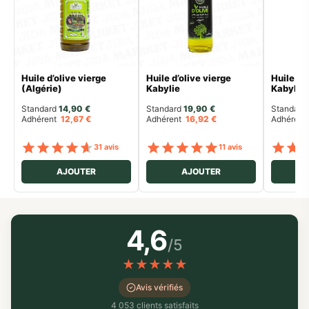
Huile d’olive vierge
Huile d’olive vierge
Huile d’
(Algérie)
Kabylie
Kabylie
Standard 
14,90
€
Standard 
19,90
€
Standard 
Adhérent
12,67
€
Adhérent
16,92
€
Adhéren
Note
sur 5
Note
sur 5
31 avis
11 avis
AJOUTER
AJOUTER
4,6
/5
★
★
★
★
★
Avis vérifiés
4 053 clients satisfaits