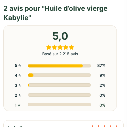
2 avis pour
Huile d’olive vierge
Kabylie
5,0
Basé sur 2 218 avis
5 ⭐️
87%
4 ⭐️
9%
3 ⭐️
2%
2 ⭐️
0%
1 ⭐️
0%