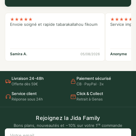
★
★
★
★
★
★
★
★
★
★
Envoie soigné et rapide tabarakallahou fikoum
Service impe
Samira A.
Anonyme
05/08/2026
Livraison 24-48h
Paiement sécurisé
Offerte dès 59€
CB · PayPal · 3x
Service client
Click & Collect
Réponse sous 24h
Retrait à Genas
Rejoignez la Jida Family
re
Bons plans, nouveautés et −10% sur votre 1
commande