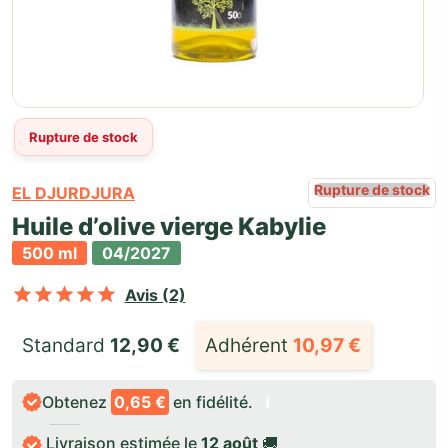
Rupture de stock
Rupture de stock
EL DJURDJURA
Huile d’olive vierge Kabylie
500 ml
04/2027
Noté
sur 5 basé sur
2
notations cli
Avis (2)
Standard 
12,90
€
Adhérent
10,97
€
Obtenez
0,65 €
en fidélité.
ℹ️
Livraison estimée le
12 août
🚚