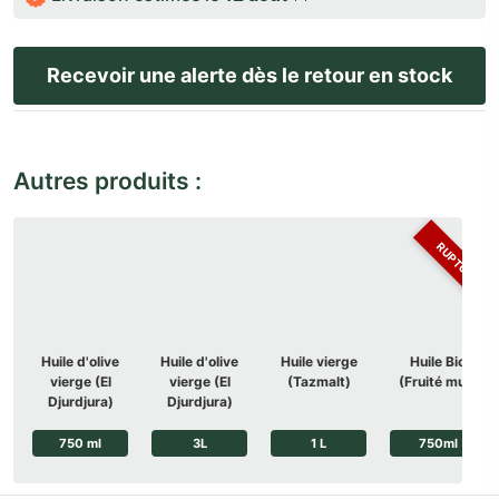
Autres produits :
RUPTURE
Huile d'olive
Huile d'olive
Huile vierge
Huile Bio
vierge (El
vierge (El
(Tazmalt)
(Fruité mur)
Djurdjura)
Djurdjura)
750 ml
3L
1 L
750ml