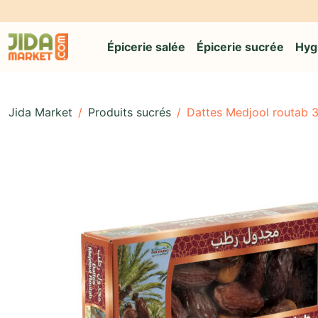
🎁 Livraison of
Épicerie salée
Épicerie sucrée
Hyg
Jida Market
/
Produits sucrés
/
Dattes Medjool routab 