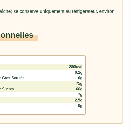
raîche) se conserve uniquement au réfrigérateur, environ
ionnelles
280kcal
0.2g
t Gras Saturés
0g
75g
t Sucres
66g
7g
2.5g
0g