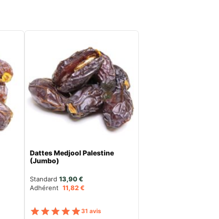
e
Dattes Medjool Palestine
(Jumbo)
Standard 
13,90
€
Adhérent
11,82
€
ur 5
Note
sur 5
31 avis