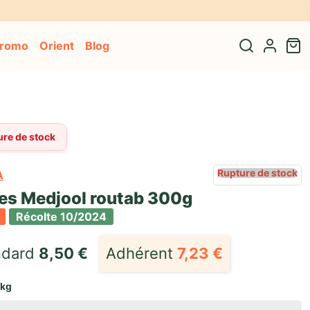
promo
Orient
Blog
ure de stock
Rupture de stock
A
es Medjool routab 300g
Récolte 10/2024
dard 
8,50
€
Adhérent
7,23
€
/kg