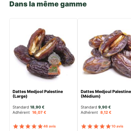
Dans la même gamme
Dattes Medjool Palestine
Dattes Medjoul Palestin
(Large)
(Médium)
Standard 
18,90
€
Standard 
9,90
€
Adhérent
16,07
€
Adhérent
8,12
€
Note
sur 5
Note
s
46 avis
10 avis