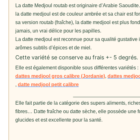
La datte Medjoul routab est originaire d’Arabie Saoudit
la datte medjoul est de couleur ambrée et sa chair est f
sa version routab (fraîche), la datte medjool est plus fon
jamais, un vrai délice pour les papilles.
La datte medjoul est reconnue pour sa qualité gustative 
arômes subtils d’épices et de miel.
Cette variété se conserve au frais +- 5 degrés.
Elle est également disponible sous différentes variétés :
dattes medjool gros calibre (Jordanie)
,
dattes medjoo
,
datte medjool petit calibre
_______________________
Elle fait partie de la catégorie des supers aliments, rich
fibres… Datte fraîche ou datte sèche, elle possède une fo
glucides et est excellente pour la santé.