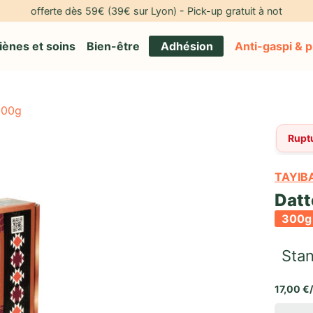
ferte dès 59€ (39€ sur Lyon) - Pick-up gratuit à notre adresse* 🎁
iènes et soins
Bien-être
Adhésion
Anti-gaspi & 
300g
Rupt
TAYIB
Datt
300g
Stan
17,00 €