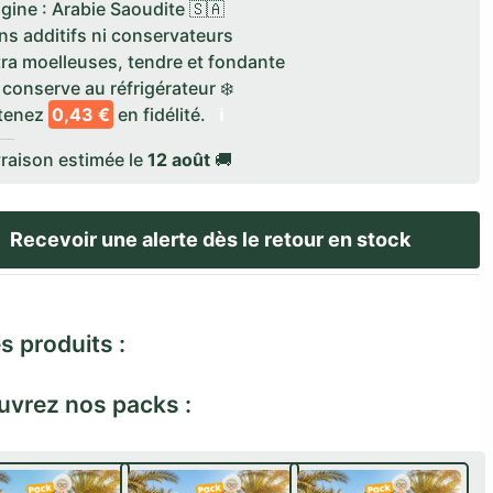
gine : Arabie Saoudite 🇸🇦
s additifs ni conservateurs
ra moelleuses, tendre et fondante
conserve au réfrigérateur ❄️
tenez
0,43 €
en fidélité.
ℹ️
raison estimée le
12 août
🚚
s produits :
vrez nos packs :