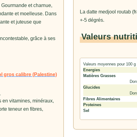
e. Gourmande et charnue,
La datte medjool routab (f
ondante et moelleuse. Dans
+-5 dégrés.
dante et juteuse que
Valeurs nutrit
incontestable, grâce à ses
Valeurs moyennes pour 100 g
Energies
l gros calibre (Palestine)
Matières Grasses
Don
Glucides
_
Don
Fibres Alimentaires
es en vitamines, minéraux,
Proteines
rte teneur en fibres,
Sel