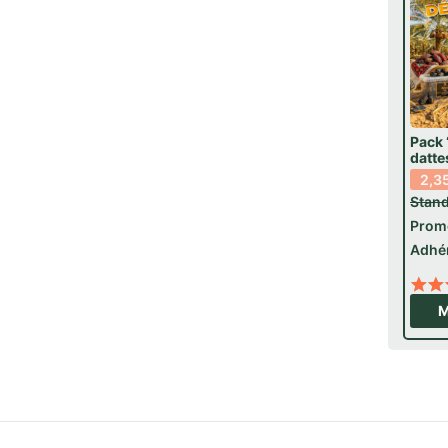
Pack 
datte
2,3
Stand
Prom
Adhé
M