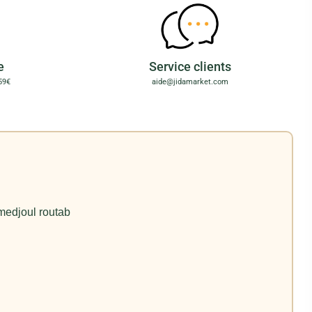
e
Service clients
59€
aide@jidamarket.com
edjoul routab