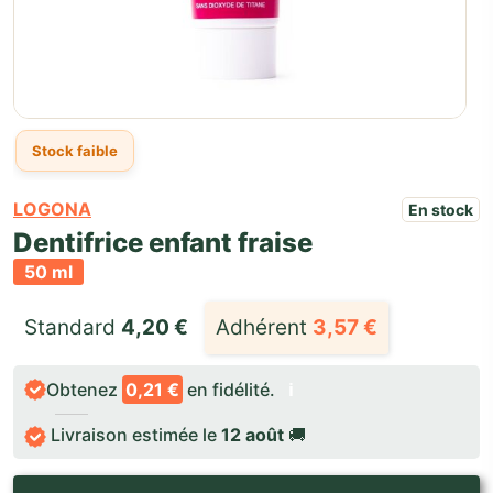
Stock faible
LOGONA
En stock
Dentifrice enfant fraise
50 ml
Standard 
4,20
€
Adhérent
3,57
€
Obtenez
0,21 €
en fidélité.
ℹ️
Livraison estimée le
12 août
🚚