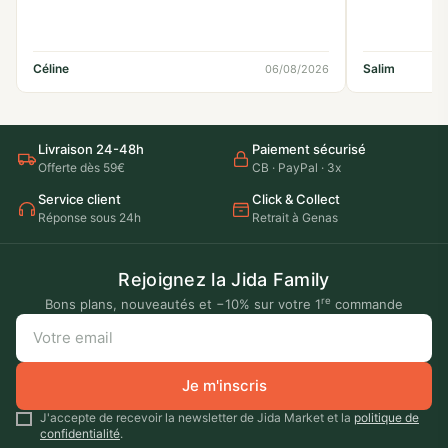
Céline
Salim
06/08/2026
Livraison 24-48h
Paiement sécurisé
Offerte dès 59€
CB · PayPal · 3x
Service client
Click & Collect
Réponse sous 24h
Retrait à Genas
Rejoignez la Jida Family
re
Bons plans, nouveautés et −10% sur votre 1
commande
Je m'inscris
J'accepte de recevoir la newsletter de Jida Market et la
politique de
confidentialité
.