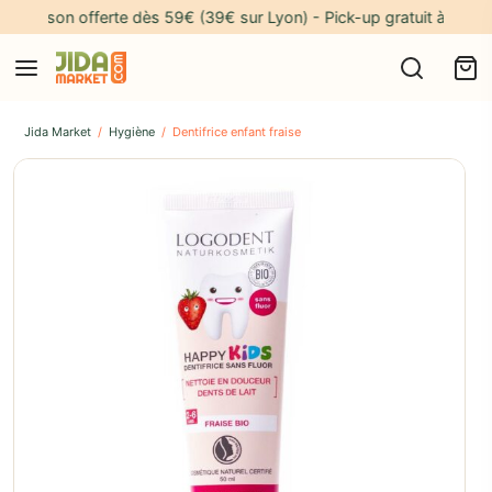
ivraison offerte dès 59€ (39€ sur Lyon) - Pick-up gratuit à notre ad
Jida Market
/
Hygiène
/
Dentifrice enfant fraise