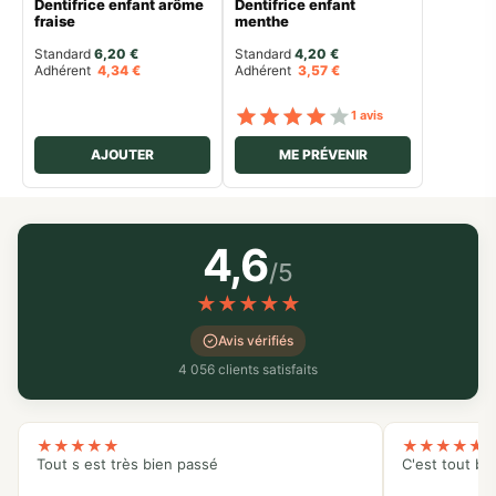
Dentifrice enfant arôme
Dentifrice enfant
fraise
menthe
Standard 
6,20
€
Standard 
4,20
€
Adhérent
4,34
€
Adhérent
3,57
€
Note
sur 5
1 avis
AJOUTER
ME PRÉVENIR
4,6
/5
★
★
★
★
★
Avis vérifiés
4 056 clients satisfaits
★
★
★
★
★
★
★
★
★
★
Tout s est très bien passé
C'est tout bo