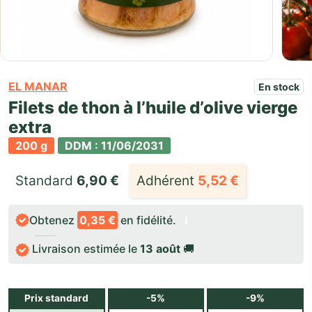
EL MANAR
En stock
Filets de thon à l’huile d’olive vierge
extra
200 g
DDM : 11/06/2031
Standard 
6,90
€
Adhérent
5,52
€
Obtenez
0,35 €
en fidélité.
ℹ️
Livraison estimée le
13 août
🚚
Prix standard
-5%
-9%