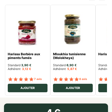
Harissa Berbère aux
Mloukhia tunisienne
Harissa 
piments fumés
(Molokheya)
Standard 
3,90
€
Standard 
6,90
€
Standard 
Adhérent
3,12
€
Adhérent
5,87
€
Adhéren
Note
sur 5
Note
sur 5
7 avis
6 avis
AJOUTER
AJOUTER