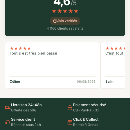
4,6
/5
★
★
★
★
★
Avis vérifiés
4 066 clients satisfaits
★
★
★
★
★
★
★
★
★
★
Tout s est très bien passé
C'est tout bo
Céline
Salim
06/08/2026
Livraison 24-48h
Paiement sécurisé
Offerte dès 59€
CB · PayPal · 3x
Service client
Click & Collect
Réponse sous 24h
Retrait à Genas