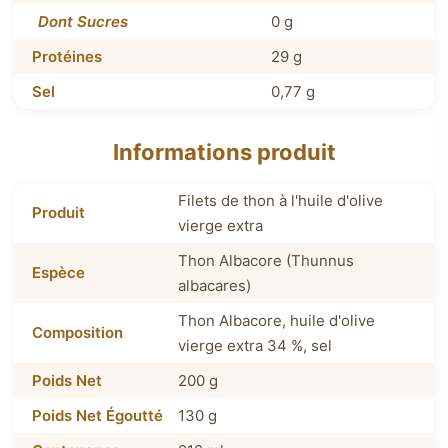
Dont Sucres
0 g
Protéines
29 g
Sel
0,77 g
Informations produit
Filets de thon à l'huile d'olive
Produit
vierge extra
Thon Albacore (Thunnus
Espèce
albacares)
Thon Albacore, huile d'olive
Composition
vierge extra 34 %, sel
Poids Net
200 g
Poids Net Égoutté
130 g