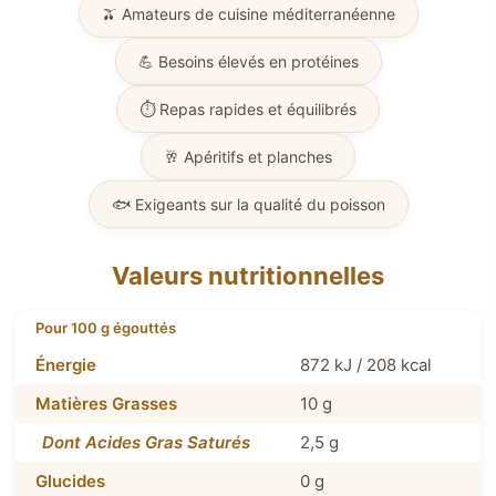
🫒 Amateurs de cuisine méditerranéenne
💪 Besoins élevés en protéines
⏱️ Repas rapides et équilibrés
🥂 Apéritifs et planches
🐟 Exigeants sur la qualité du poisson
Valeurs nutritionnelles
Pour 100 g égouttés
Valeurs moyennes
Énergie
872 kJ / 208 kcal
Matières Grasses
10 g
Dont Acides Gras Saturés
2,5 g
Glucides
0 g