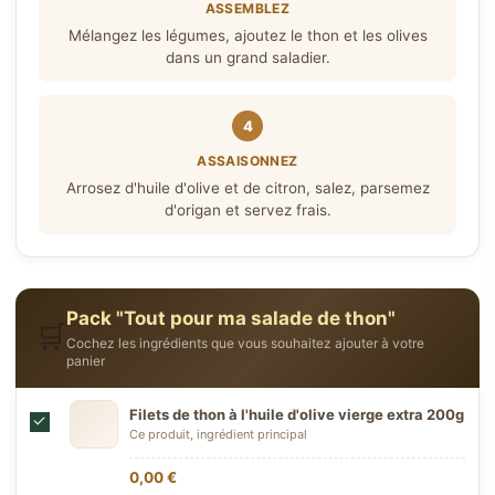
ASSEMBLEZ
Mélangez les légumes, ajoutez le thon et les olives
dans un grand saladier.
4
ASSAISONNEZ
Arrosez d'huile d'olive et de citron, salez, parsemez
d'origan et servez frais.
Pack "Tout pour ma salade de thon"
🛒
Cochez les ingrédients que vous souhaitez ajouter à votre
panier
Filets de thon à l'huile d'olive vierge extra 200g
Ce produit, ingrédient principal
0,00 €