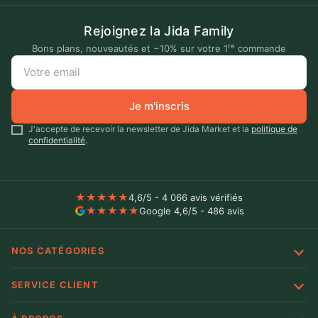
Rejoignez la Jida Family
re
Bons plans, nouveautés et −10% sur votre 1
commande
Je m'inscris
J'accepte de recevoir la newsletter de Jida Market et la
politique de
confidentialité
.
★
★
★
★
★
4,6/5 - 4 066 avis vérifiés
★
★
★
★
★
Google 4,6/5 - 486 avis
NOS CATÉGORIES
SERVICE CLIENT