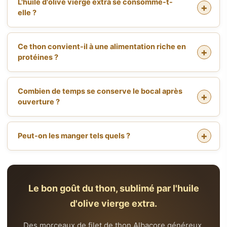
L'huile d'olive vierge extra se consomme-t-
elle ?
Ce thon convient-il à une alimentation riche en
protéines ?
Combien de temps se conserve le bocal après
ouverture ?
Peut-on les manger tels quels ?
Le bon goût du thon, sublimé par l'huile
d'olive vierge extra.
Des morceaux de filet de thon Albacore généreux,