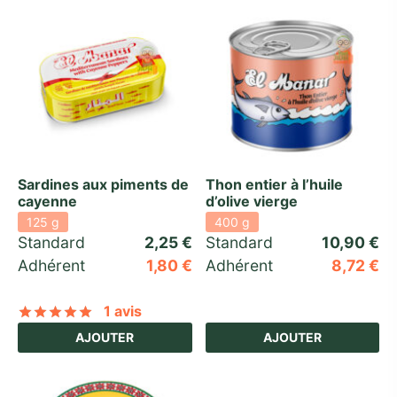
Sardines aux piments de
Thon entier à l’huile
cayenne
d’olive vierge
125 g
400 g
Standard 
2,25
€
Standard 
10,90
€
Adhérent
1,80
€
Adhérent
8,72
€
1 avis
Noté
sur 5 basé sur
1
notation client
AJOUTER
AJOUTER