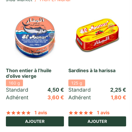
Thon entier à l’huile
Sardines à la harissa
d’olive vierge
160 g
125 g
Standard 
4,50
€
Standard 
2,25
€
Adhérent
3,60
€
Adhérent
1,80
€
1 avis
1 avis
Noté
sur 5 basé sur
1
notation client
Noté
sur 5 basé
AJOUTER
AJOUTER