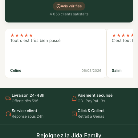
Avis vérifiés
4 056 clients satisfaits
★
★
★
★
★
★
★
★
★
★
Tout s est très bien passé
C'est tout bo
Céline
Salim
06/08/2026
Livraison 24-48h
Paiement sécurisé
Offerte dès 59€
CB · PayPal · 3x
Service client
Click & Collect
Réponse sous 24h
Retrait à Genas
Rejoignez la Jida Family