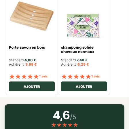
Porte savon en bois
shampoing solide
cheveux normaux
Standard 
4,80
€
Standard 
7,40
€
Adhérent
3,98
€
Adhérent
6,29
€
Note
sur 5
Note
sur 5
1 avis
1 avis
AJOUTER
AJOUTER
4,6
/5
★
★
★
★
★