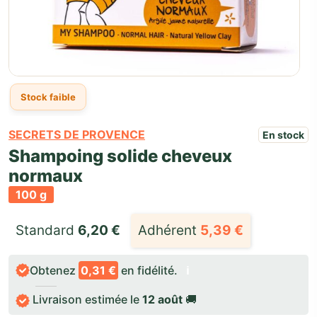
Stock faible
SECRETS DE PROVENCE
En stock
Shampoing solide cheveux
normaux
100 g
Standard 
6,20
€
Adhérent
5,39
€
Obtenez
0,31 €
en fidélité.
ℹ️
Livraison estimée le
12 août
🚚