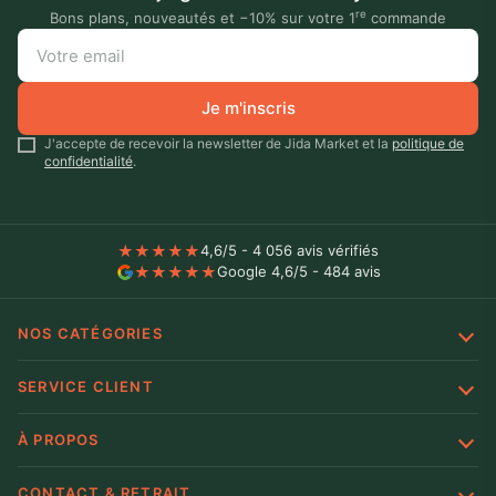
re
Bons plans, nouveautés et −10% sur votre 1
commande
Je m'inscris
J'accepte de recevoir la newsletter de Jida Market et la
politique de
confidentialité
.
★
★
★
★
★
4,6/5 - 4 056 avis vérifiés
★
★
★
★
★
Google 4,6/5 - 484 avis
NOS CATÉGORIES
SERVICE CLIENT
À PROPOS
CONTACT & RETRAIT