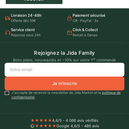
Livraison 24-48h
Paiement sécurisé
Offerte dès 59€
CB · PayPal · 3x
Service client
Click & Collect
Réponse sous 24h
Retrait à Genas
Rejoignez la Jida Family
re
Bons plans, nouveautés et −10% sur votre 1
commande
Votre
email
Je m'inscris
J'accepte de recevoir la newsletter de Jida Market et la
politique de
confidentialité
.
★
★
★
★
★
4,6/5 - 4 066 avis vérifiés
★
★
★
★
★
Google 4,6/5 - 486 avis