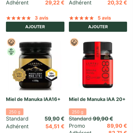
Adhérent
29,22
€
Adhérent
20,32
€
3 avis
5 avis
Noté
sur 5 basé sur
3
notations client
Noté
sur 5 basé
AJOUTER
AJOUTER
Miel de Manuka IAA16+
Miel de Manuka IAA 20+
250 g
250 g
Standard 
59,90
€
Standard 
99,90
€
Promo 
89,90
€
Adhérent
54,51
€
Adhérent
82,71
€