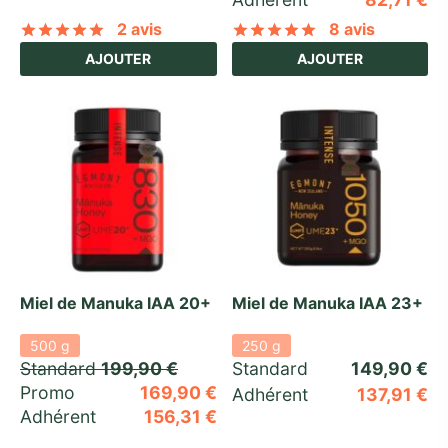
2 avis
8 avis
Noté
sur 5 basé sur
2
notations client
Noté
sur 5 basé
AJOUTER
AJOUTER
Miel de Manuka IAA 20+
Miel de Manuka IAA 23+
500 g
250 g
Standard 
199,90
€
Standard 
149,90
€
Promo 
169,90
€
Adhérent
137,91
€
Adhérent
156,31
€