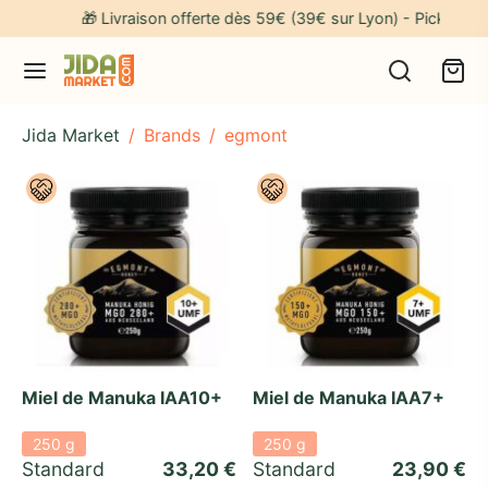
🎁 Livraison offerte dès 59€ (39€ sur Lyon) - Pick-up grat
Jida Market
/
Brands
/
egmont
Miel de Manuka IAA10+
Miel de Manuka IAA7+
250 g
250 g
Standard 
33,20
€
Standard 
23,90
€